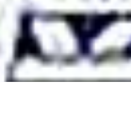
手机版J9
官方网站
公司（Interstellar Games）成立于1997年，总部位于河北